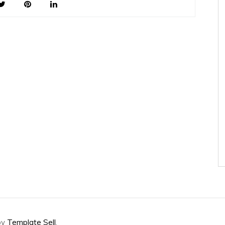
by
Template Sell
.