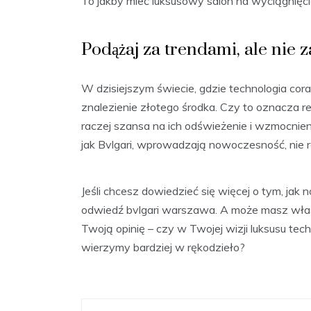
To jakby mieć luksusowy salon na wyciągnięcie
Podążaj za trendami, ale nie 
W dzisiejszym świecie, gdzie technologia cora
znalezienie złotego środka. Czy to oznacza re
raczej szansa na ich odświeżenie i wzmocnien
jak Bvlgari, wprowadzają nowoczesność, nie re
Jeśli chcesz dowiedzieć się więcej o tym, jak
odwiedź bvlgari warszawa. A może masz wła
Twoją opinię – czy w Twojej wizji luksusu te
wierzymy bardziej w rękodzieło?