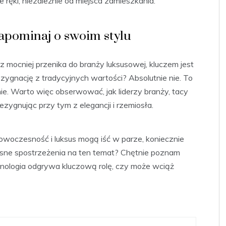
 ręki, niezależnie od miejsca zamieszkania.
zapominaj o swoim stylu
z mocniej przenika do branży luksusowej, kluczem jest
zygnację z tradycyjnych wartości? Absolutnie nie. To
ie. Warto więc obserwować, jak liderzy branży, tacy
zygnując przy tym z elegancji i rzemiosła.
 nowoczesność i luksus mogą iść w parze, koniecznie
sne spostrzeżenia na ten temat? Chętnie poznam
chnologia odgrywa kluczową rolę, czy może wciąż