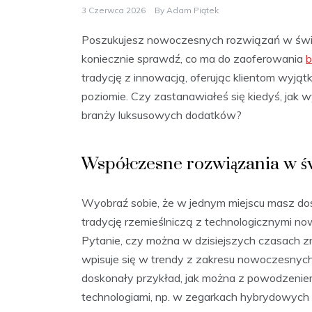
3 Czerwca 2026
By
Adam Piątek
Poszukujesz nowoczesnych rozwiązań w świecie
koniecznie sprawdź, co ma do zaoferowania
b
tradycję z innowacją, oferując klientom wyj
poziomie. Czy zastanawiałeś się kiedyś, jak
branży luksusowych dodatków?
Współczesne rozwiązania w św
Wyobraź sobie, że w jednym miejscu masz dos
tradycję rzemieślniczą z technologicznymi no
Pytanie, czy można w dzisiejszych czasach zn
wpisuje się w trendy z zakresu nowoczesnych
doskonały przykład, jak można z powodzenie
technologiami, np. w zegarkach hybrydowych c