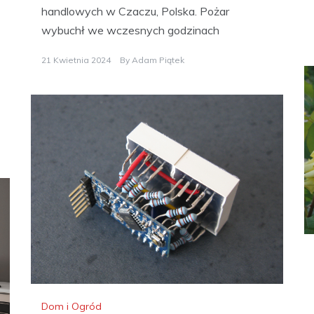
handlowych w Czaczu, Polska. Pożar
wybuchł we wczesnych godzinach
21 Kwietnia 2024
By
Adam Piątek
Dom i Ogród