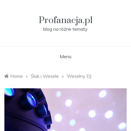
Skip
to
content
Profanacja.pl
blog na różne tematy
Menu
Home
»
Ślub i Wesele
»
Weselny DJ