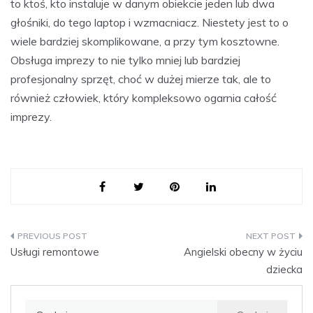
to ktoś, kto instaluje w danym obiekcie jeden lub dwa
głośniki, do tego laptop i wzmacniacz. Niestety jest to o
wiele bardziej skomplikowane, a przy tym kosztowne.
Obsługa imprezy to nie tylko mniej lub bardziej
profesjonalny sprzęt, choć w dużej mierze tak, ale to
również człowiek, który kompleksowo ogarnia całość
imprezy.
Nawigacja
Usługi remontowe
Angielski obecny w życiu
wpisu
dziecka
Szukaj: